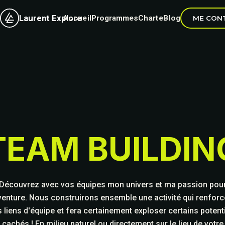
Laurent Explore
Accueil
Programmes
Charte
Blog
ME CON
TEAM BUILDIN
Découvrez avec vos équipes mon univers et ma passion pou
aventure. Nous construirons ensemble une activité qui renforc
 liens d'équipe et fera certainement exploser certains potent
cachés ! En milieu naturel ou directement sur le lieu de votre