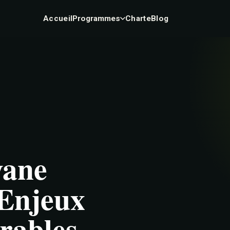
Accueil
Programmes
Charte
Blog
yane
 Enjeux
urables